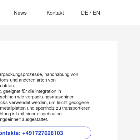
News
Kontakt
DE
/
EN
 verpackungsprozesse, handhabung von
tons und anderen arten von
dukten.
t, geeignet für die integration in
chinen wie verpackungsmaschinen.
icks verwendet werden, um leicht gebogene
etallplatten und sperrholz zu transportieren.
htung ist mit einer eingebauten
seinheit ausgestattet.
ontakte:
+491727628103