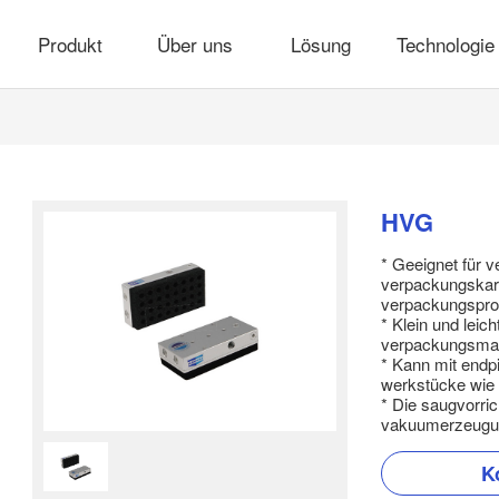
Produkt
Über uns
Lösung
Technologie
HVG
* Geeignet für
verpackungskar
verpackungspro
* Klein und leich
verpackungsmas
* Kann mit endp
werkstücke wie m
* Die saugvorric
vakuumerzeugung
K